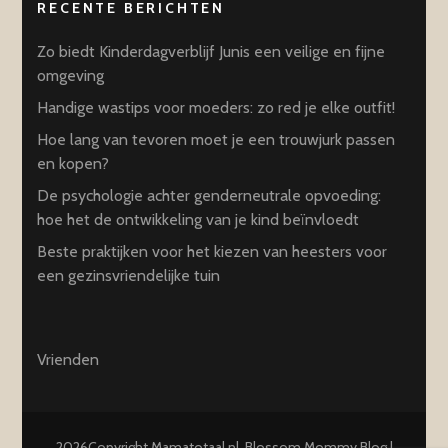
RECENTE BERICHTEN
Zo biedt Kinderdagverblijf Junis een veilige en fijne
omgeving
Handige wastips voor moeders: zo red je elke outfit!
Hoe lang van tevoren moet je een trouwjurk passen
en kopen?
De psychologie achter genderneutrale opvoeding:
hoe het de ontwikkeling van je kind beïnvloedt
Beste praktijken voor het kiezen van heesters voor
een gezinsvriendelijke tuin
Vrienden
2026Copyright
Mamatotaal.nl
.
Blossom Mommy Blog |