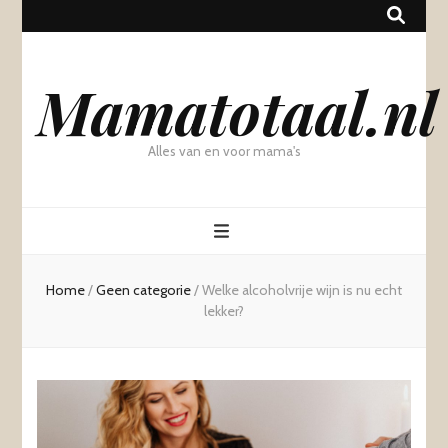
Mamatotaal.nl
Alles van en voor mama's
Home
/
Geen categorie
/
Welke alcoholvrije wijn is nu echt
lekker?