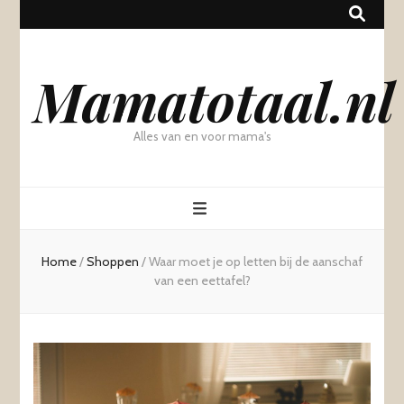
Mamatotaal.nl
Alles van en voor mama's
Home
/
Shoppen
/
Waar moet je op letten bij de aanschaf
van een eettafel?