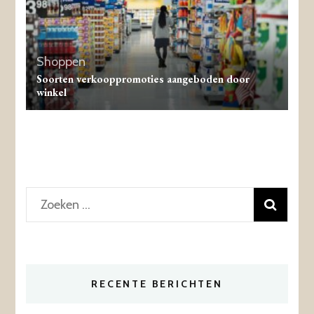
Shoppen
Soorten verkooppromoties aangeboden door
winkel
Zoeken
naar:
RECENTE BERICHTEN