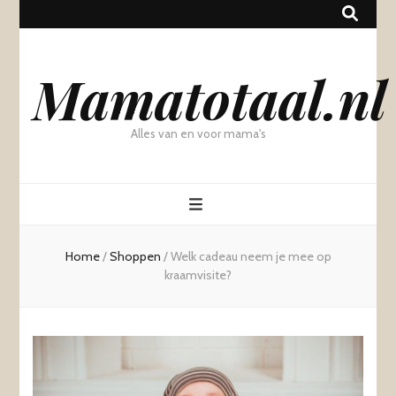
Mamatotaal.nl
Alles van en voor mama's
Home
/
Shoppen
/
Welk cadeau neem je mee op
kraamvisite?