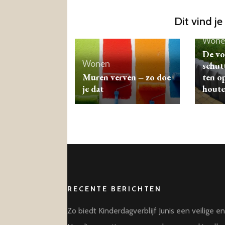
Dit vind je
Wone
De vo
Wonen
schut
Muren verven – zo doe
ten o
je dat
houte
RECENTE BERICHTEN
Zo biedt Kinderdagverblijf Junis een veilige e