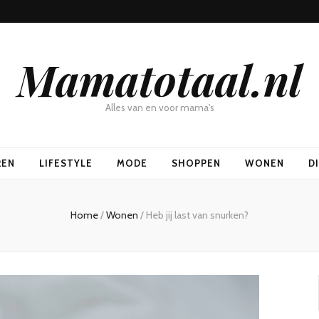
Mamatotaal.nl
Alles van en voor mama's
REN
LIFESTYLE
MODE
SHOPPEN
WONEN
D
Home
/
Wonen
/
Heb jij last van snurken?