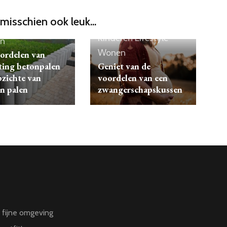
 misschien ook leuk...
Kinderen
Lifestyle
n
Wonen
ordelen van
ting betonpalen
Geniet van de
pzichte van
voordelen van een
n palen
zwangerschapskussen
n fijne omgeving