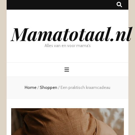
Mamatotaal.nl
Alles van en voor mama's
Home
/
Shoppen
/
Een praktisch kraamcadeau