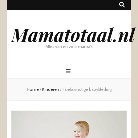
Mamatotaal.nl
Alles van en voor mama's
Home
/
Kinderen
/
Toekomstige babykleding