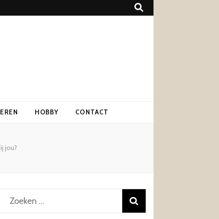
IEREN
HOBBY
CONTACT
j jou?
Zoeken
naar: