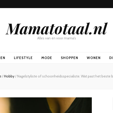
Mamatotaal.nl
Alles van en voor mama's
REN
LIFESTYLE
MODE
SHOPPEN
WONEN
D
e
/
Hobby
/
Nagelstyliste of schoonheidsspecialiste. Wat past het beste bi