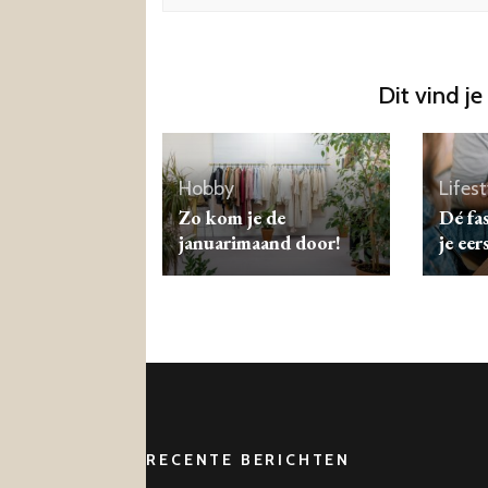
Dit vind je
Hobby
Lifest
Zo kom je de
Dé fa
januarimaand door!
je eer
RECENTE BERICHTEN