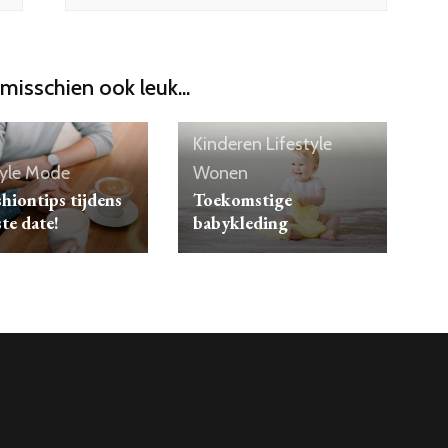
 misschien ook leuk...
Kinderen
Lifestyle
yle
Mode
Wonen
shiontips tijdens
Toekomstige
ste date!
babykleding