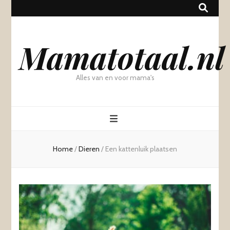
Mamatotaal.nl
Alles van en voor mama's
Home
/
Dieren
/
Een kattenluik plaatsen