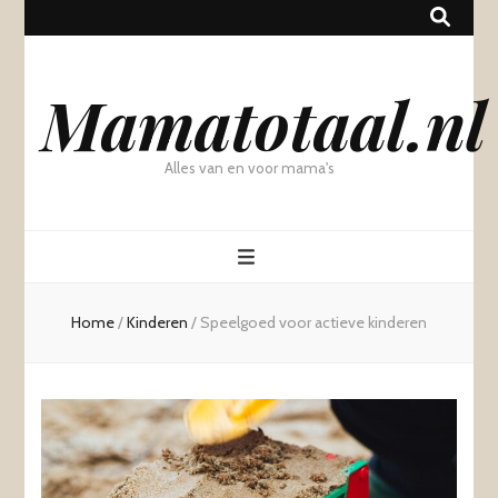
Mamatotaal.nl
Alles van en voor mama's
Home
/
Kinderen
/
Speelgoed voor actieve kinderen