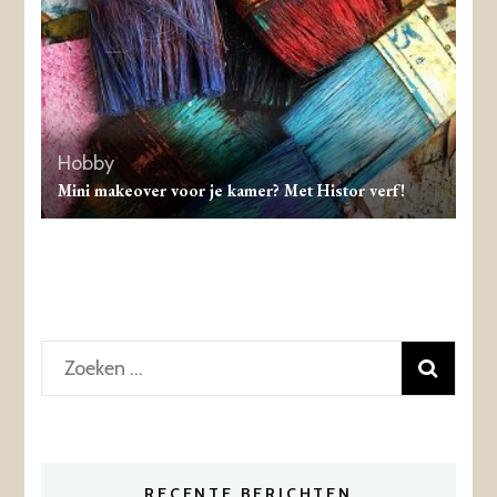
Hobby
Mini makeover voor je kamer? Met Histor verf!
Zoeken
naar:
RECENTE BERICHTEN