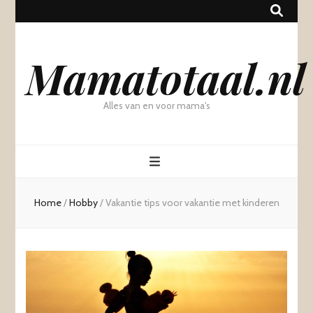
Mamatotaal.nl
Alles van en voor mama's
Home
/
Hobby
/
Vakantie tips voor vakantie met kinderen