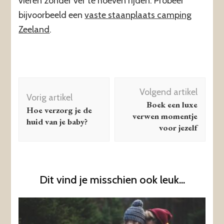
vieren zonder ver te hoeven rijden. Probeer
bijvoorbeeld een
vaste staanplaats camping
Zeeland
.
Berichtnavigatie
Volgend artikel
Vorig artikel
Boek een luxe
Hoe verzorg je de
verwen momentje
huid van je baby?
voor jezelf
Dit vind je misschien ook leuk...