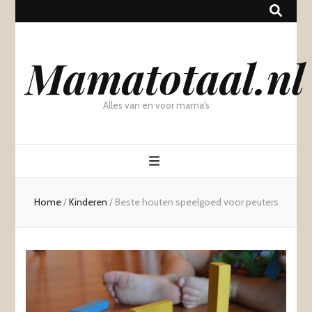
Mamatotaal.nl
Alles van en voor mama's
Home
/
Kinderen
/
Beste houten speelgoed voor peuters