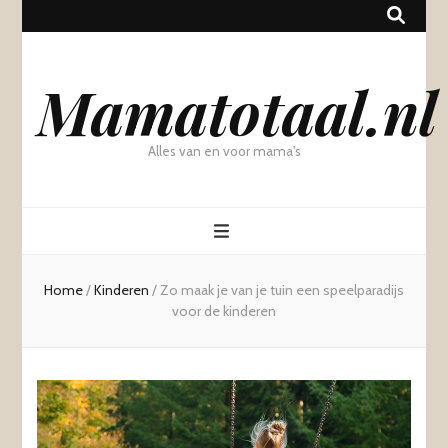
Mamatotaal.nl
Alles van en voor mama's
Home
/
Kinderen
/
Zo maak je van je tuin een speelparadijs
voor de kinderen