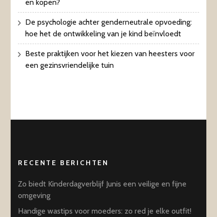
en kopen?
De psychologie achter genderneutrale opvoeding:
hoe het de ontwikkeling van je kind beïnvloedt
Beste praktijken voor het kiezen van heesters voor
een gezinsvriendelijke tuin
RECENTE BERICHTEN
Zo biedt Kinderdagverblijf Junis een veilige en fijne
omgeving
Handige wastips voor moeders: zo red je elke outfit!