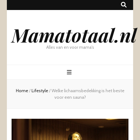
Mamatotaal.nl
Alles van en voor mama's
Home
/
Lifestyle
/
Welke lichaamsbedekking is het beste
voor een sauna?