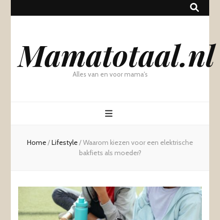
Mamatotaal.nl
Alles van en voor mama's
Home
/
Lifestyle
/
Waarom kiezen voor een elektrische
bakfiets als moeder?