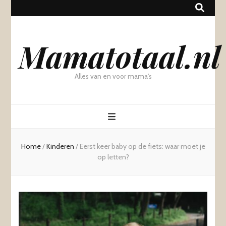
Mamatotaal.nl
Alles van en voor mama's
Home
/
Kinderen
/
Eerst keer baby op de fiets: waar moet je
op letten?