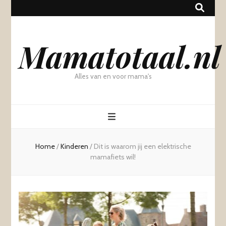
Mamatotaal.nl
Alles van en voor mama's
Home
/
Kinderen
/
Dit is waarom jij een elektrische
mamafiets wil!