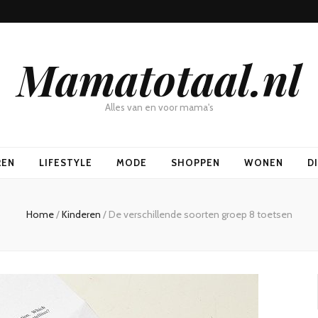
Mamatotaal.nl
Alles van en voor mama's
REN
LIFESTYLE
MODE
SHOPPEN
WONEN
D
Home
/
Kinderen
/
De verschillende soorten groep 8 toetsen