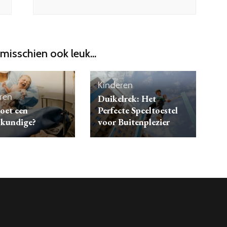
 misschien ook leuk...
Kinderen
ren
Duikelrek: Het
oet een
Perfecte Speeltoestel
skundige?
voor Buitenplezier