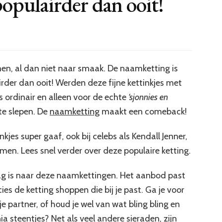
opulairder dan ooit!
omen, al dan niet naar smaak. De naamketting is
irder dan ooit! Werden deze fijne kettinkjes met
 ordinair en alleen voor de echte
‘sjonnies en
 te slepen. De
naamketting
maakt een comeback!
nkjes super gaaf, ook bij celebs als Kendall Jenner,
omen. Lees snel verder over deze populaire ketting.
raag is naar deze naamkettingen. Het aanbod past
ecies de ketting shoppen die bij je past. Ga je voor
e partner, of houd je wel van wat bling bling en
a steentjes? Net als veel andere sieraden, zijn