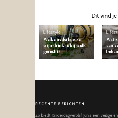
Dit vind je
Lifestyle
Lifest
Welke nederlandse
Wat z
wijn drink je bij welk
van e
gerecht?
behan
RECENTE BERICHTEN
Zo biedt Kinderdagverblijf Junis een veilige e