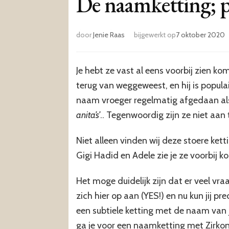
De naamketting; p
door
Jenie Raas
bijgewerkt op
7 oktober 2020
Je hebt ze vast al eens voorbij zien k
terug van weggeweest, en hij is popula
naam vroeger regelmatig afgedaan als
anita’s’
.. Tegenwoordig zijn ze niet aan
Niet alleen vinden wij deze stoere ketti
Gigi Hadid en Adele zie je ze voorbij k
Het moge duidelijk zijn dat er veel v
zich hier op aan (YES!) en nu kun jij pr
een subtiele ketting met de naam van j
ga je voor een naamketting met Zirkoni