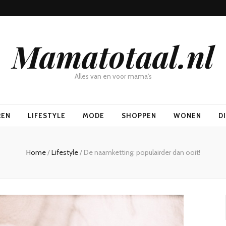
Mamatotaal.nl
Alles van en voor mama's
REN
LIFESTYLE
MODE
SHOPPEN
WONEN
D
Home
/
Lifestyle
/
De naamketting; populairder dan ooit!