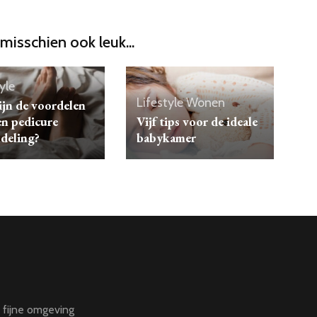
 misschien ook leuk...
yle
Lifestyle
Wonen
ijn de voordelen
en pedicure
Vijf tips voor de ideale
deling?
babykamer
n fijne omgeving