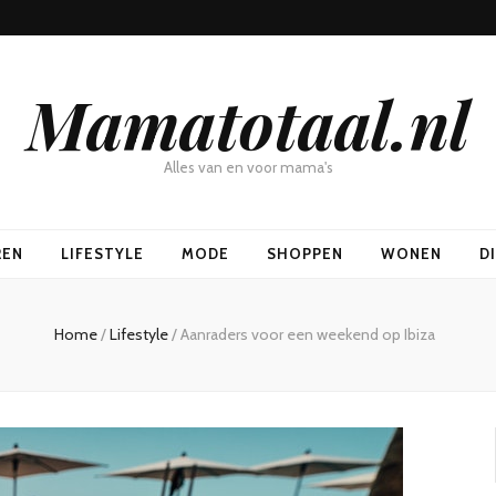
Mamatotaal.nl
Alles van en voor mama's
REN
LIFESTYLE
MODE
SHOPPEN
WONEN
D
Home
/
Lifestyle
/
Aanraders voor een weekend op Ibiza