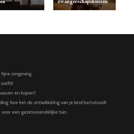
sen
zwangerschapskussen
n fijne omgeving
outfit!
 passen en kopen?
ing: hoe het de ontwikkeling van je kind beïnvloedt
 voor een gezinsvriendelijke tuin