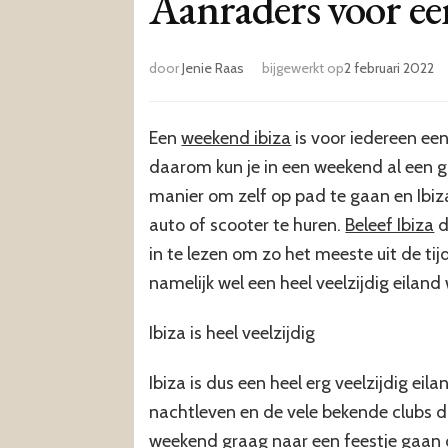
Aanraders voor e
door
Jenie Raas
bijgewerkt op
2 februari 2022
Een
weekend ibiza
is voor iedereen een 
daarom kun je in een weekend al een g
manier om zelf op pad te gaan en Ibiz
auto of scooter te huren.
Beleef Ibiza
d
in te lezen om zo het meeste uit de tijd
namelijk wel een heel veelzijdig eiland
Ibiza is heel veelzijdig
Ibiza is dus een heel erg veelzijdig ei
nachtleven en de vele bekende clubs di
weekend graag naar een feestje gaan d