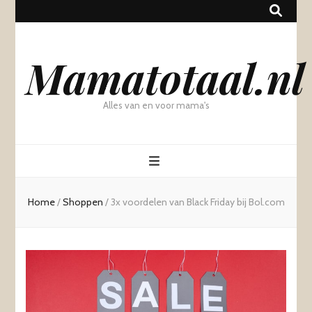
Mamatotaal.nl
Alles van en voor mama's
Home
/
Shoppen
/
3x voordelen van Black Friday bij Bol.com