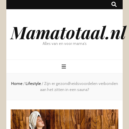
Mamatotaal.nl
Alles van en voor mama's
Home
/
Lifestyle
/
Zijn er gezondheidsvoordelen verbonden
aan het zitten in een sauna?