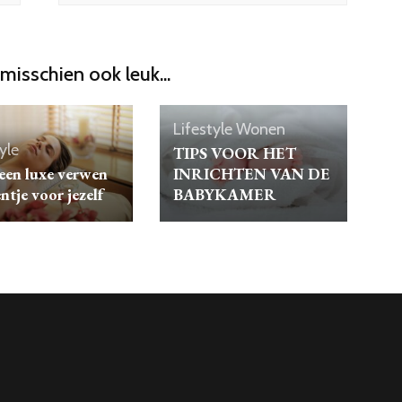
 misschien ook leuk...
Lifestyle
Wonen
yle
TIPS VOOR HET
een luxe verwen
INRICHTEN VAN DE
tje voor jezelf
BABYKAMER