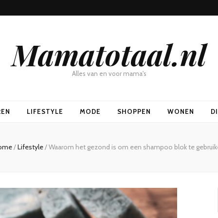
Mamatotaal.nl
Alles van en voor mama's
REN
LIFESTYLE
MODE
SHOPPEN
WONEN
D
ome
/
Lifestyle
/
Waarom het gezond is om een shampoo blok te gebrui