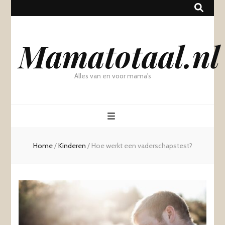
Mamatotaal.nl
Alles van en voor mama's
Home
/
Kinderen
/
Hoe werkt een vaderschapstest?