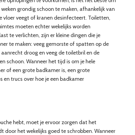
re ophopingen te voorkomen, is het het beste om
e weken grondig schoon te maken, afhankelijk van
vloer veegt of kranen desinfecteert. Toiletten,
ruimtes moeten echter wekelijks worden
 te verlichten, zijn er kleine dingen die je
oner te maken: veeg gemorste of spatten op de
 aanrecht droog en veeg de toiletbril en de
n schoon. Wanneer het tijd is om je hele
r of een grote badkamer is, een grote
ps en trucs over hoe je een badkamer
ouche hebt, moet je ervoor zorgen dat het
dt door het wekelijks goed te schrobben. Wanneer