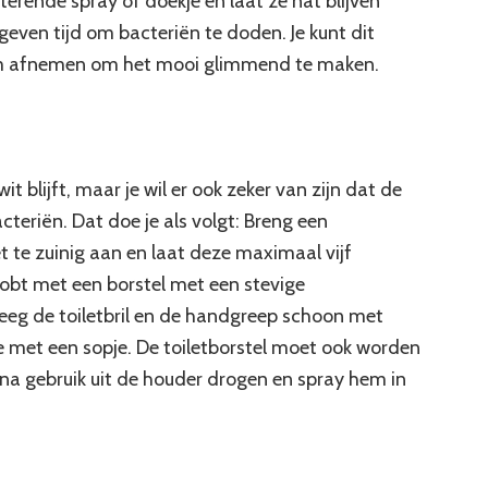
erende spray of doekje en laat ze nat blijven
ven tijd om bacteriën te doden. Je kunt dit
em afnemen om het mooi glimmend te maken.
 wit blijft, maar je wil er ook zeker van zijn dat de
acteriën. Dat doe je als volgt: Breng een
et te zuinig aan en laat deze maximaal vijf
obt met een borstel met een stevige
Veeg de toiletbril en de handgreep schoon met
e met een sopje. De toiletborstel moet ook worden
na gebruik uit de houder drogen en spray hem in