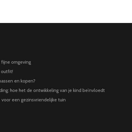
n fijne omgeving
outfit!
 passen en kopen?
ing: hoe het de ontwikkeling van je kind beïnvloedt
 voor een gezinsvriendelijke tuin