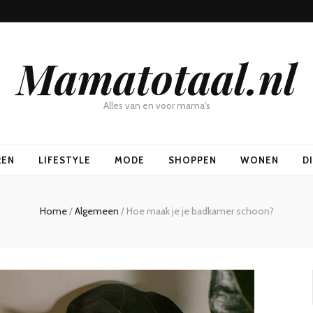
Mamatotaal.nl
Alles van en voor mama's
REN
LIFESTYLE
MODE
SHOPPEN
WONEN
D
Home
/
Algemeen
/
Hoe maak je je badkamer schoon?