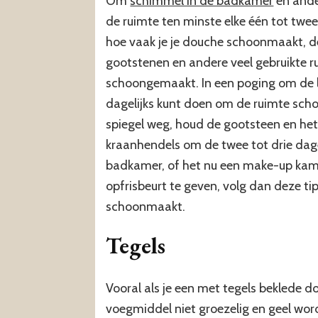
Om
schimmel in de badkamer
en ande
de ruimte ten minste elke één tot twe
hoe vaak je je douche schoonmaakt, de 
gootstenen en andere veel gebruikte 
schoongemaakt. In een poging om de last
dagelijks kunt doen om de ruimte sch
spiegel weg, houd de gootsteen en het
kraanhendels om de twee tot drie dage
badkamer, of het nu een make-up kame
opfrisbeurt te geven, volg dan deze ti
schoonmaakt.
Tegels
Vooral als je een met tegels beklede d
voegmiddel niet groezelig en geel wor