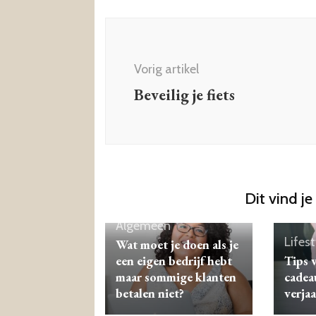
Berichtnavigatie
Vorig artikel
Beveilig je fiets
Dit vind je
Algemeen
Lifest
Wat moet je doen als je
een eigen bedrijf hebt
Tips 
maar sommige klanten
cadea
betalen niet?
verja