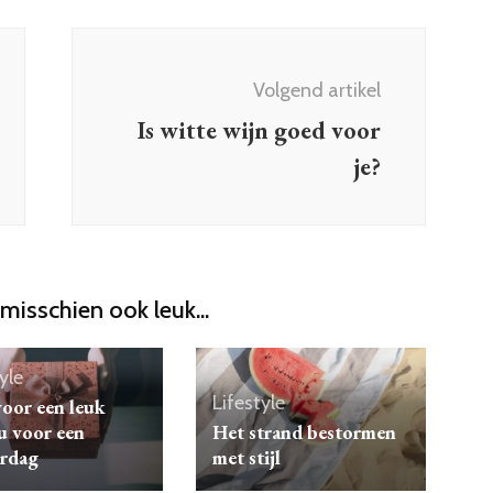
Volgend artikel
Is witte wijn goed voor
je?
 misschien ook leuk...
yle
Lifestyle
voor een leuk
u voor een
Het strand bestormen
ardag
met stijl