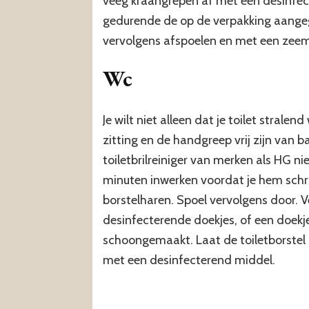
veeg kraangrepen af met een desinfect
gedurende de op de verpakking aangege
vervolgens afspoelen en met een ze
Wc
Je wilt niet alleen dat je toilet stralend
zitting en de handgreep vrij zijn van b
toiletbrilreiniger van merken als HG ni
minuten inwerken voordat je hem schr
borstelharen. Spoel vervolgens door. 
desinfecterende doekjes, of een doekj
schoongemaakt. Laat de toiletborstel 
met een desinfecterend middel.