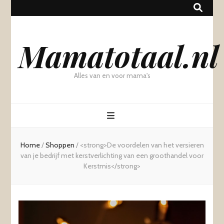
Mamatotaal.nl
Alles van en voor mama's
Home
/
Shoppen
/
<strong>De voordelen van het versieren
van je bedrijf met kerstverlichting van een groothandel voor
Kerstmis</strong>