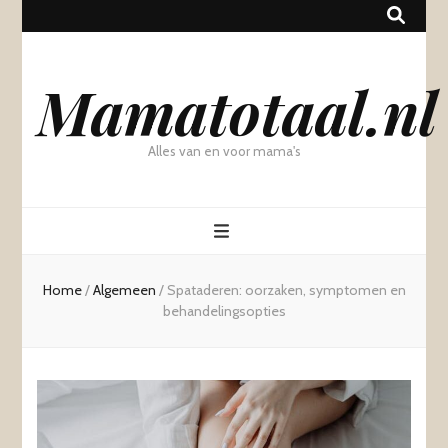
Mamatotaal.nl
Alles van en voor mama's
Home
/
Algemeen
/
Spataderen: oorzaken, symptomen en
behandelingsopties