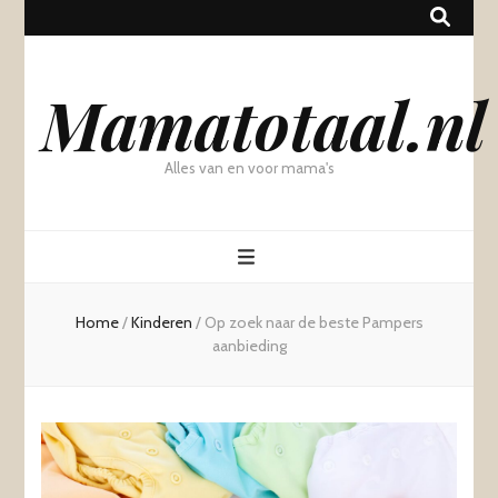
Mamatotaal.nl
Alles van en voor mama's
Home
/
Kinderen
/
Op zoek naar de beste Pampers
aanbieding