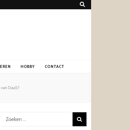
IEREN
HOBBY
CONTACT
p van DaaS?
Zoeken
naar: