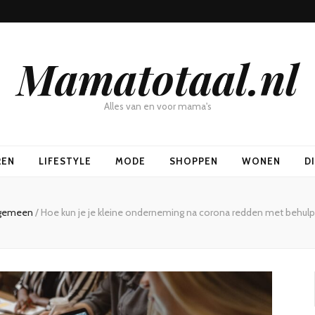
Mamatotaal.nl
Alles van en voor mama's
REN
LIFESTYLE
MODE
SHOPPEN
WONEN
D
gemeen
/
Hoe kun je je kleine onderneming na corona redden met behul