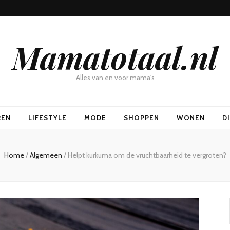
Mamatotaal.nl
Alles van en voor mama's
REN
LIFESTYLE
MODE
SHOPPEN
WONEN
D
Home
/
Algemeen
/
Helpt kurkuma om de vruchtbaarheid te vergroten?