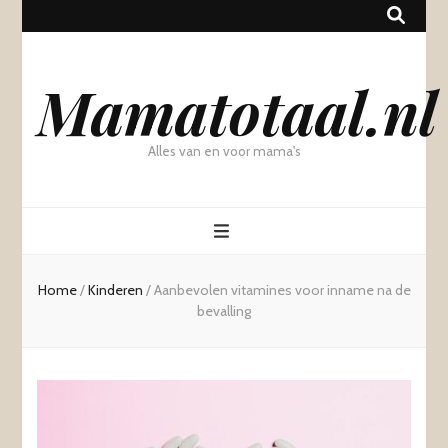
Mamatotaal.nl
Alles van en voor mama's
Home
/
Kinderen
/
Aanbevolen vitamines voor inname na de
bevalling