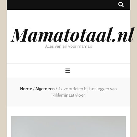
Mamatotaal.nl
Alles van en voor mama's
Home
/
Algemeen
/
4x voordelen bij het leggen van
kliklaminaat vloer