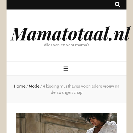
Mamatotaal.nl
Alles van en voor mama's
Home
/
Mode
/
4 kleding musthaves voor iedere vrouw na
de zwangerschap