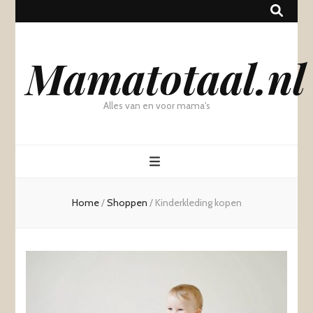
Mamatotaal.nl
Alles van en voor mama's
Home
/
Shoppen
/
Kinderkleding kopen